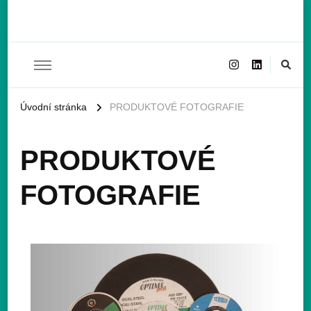
Pavla Haluzová – PR a
Marketingové služby, konzultace, správa sociálních sítí.
marketing
Úvodní stránka
PRODUKTOVÉ FOTOGRAFIE
PRODUKTOVÉ
FOTOGRAFIE