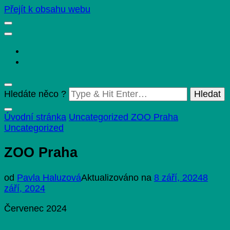
Přejít k obsahu webu
Marketingové služby, konzultace, správa sociálních
Pavla Haluzová – PR a
sítí.
marketing
Hledáte něco ?
Úvodní stránka
Uncategorized
ZOO Praha
Uncategorized
ZOO Praha
od
Pavla Haluzová
Aktualizováno na
8 září, 2024
8
září, 2024
Červenec 2024